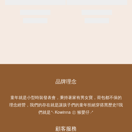
品牌理念
童年就是小型時裝發表會，秉持著家有男女寶，荷包都不保的
理念經營，我們的存在就是讓孩子們的童年拒絕穿搭黑歷史!!我
們就是↖Kowinna ㊣ 猴嬰仔↗
顧客服務