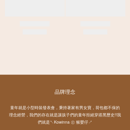
品牌理念
童年就是小型時裝發表會，秉持著家有男女寶，荷包都不保的
理念經營，我們的存在就是讓孩子們的童年拒絕穿搭黑歷史!!我
們就是↖Kowinna ㊣ 猴嬰仔↗