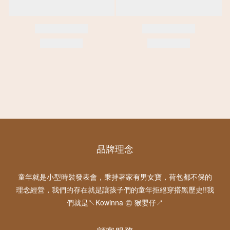
品牌理念
童年就是小型時裝發表會，秉持著家有男女寶，荷包都不保的
理念經營，我們的存在就是讓孩子們的童年拒絕穿搭黑歷史!!我
們就是↖Kowinna ㊣ 猴嬰仔↗